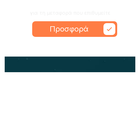
Ζητήστε προσφορά
για τη μεταφορά που επιθυμείτε
Προσφορά
Εύκολα, γρήγορα και ανθρώπινα
ΥΠΗΡΕΣΙΕΣ