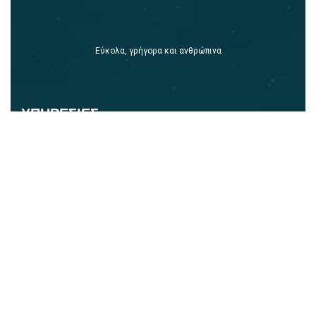
Εύκολα, γρήγορα και ανθρώπινα
ΥΠΗΡΕΣΙΕΣ
Αποθήκες- Λογιστήρια Επιχειρήσεων
Ασφαλιστικά & Νομικά γραφεία
Καταστήματα Λιανικής & Eshop
Για Ιδιώτες
ΠΛΗΡΟΦΟΡΙΕΣ
Περιοχές Εξυπηρέτησης