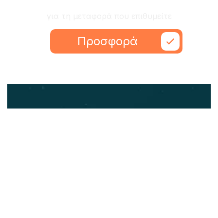
Ζητήστε προσφορά
για τη μεταφορά που επιθυμείτε
Προσφορά
Εύκολα, γρήγορα και ανθρώπινα
ΥΠΗΡΕΣΙΕΣ
Αποθήκες- Λογιστήρια Επιχειρήσεων