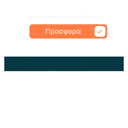
Ζητήστε προσφορά
για τη μεταφορά που επιθυμείτε
Προσφορά
Εύκολα, γρήγορα και ανθρώπινα
ΥΠΗΡΕΣΙΕΣ