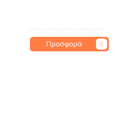
Ζητήστε προσφορά
για τη μεταφορά που επιθυμείτε
Προσφορά
Εύκολα, γρήγορα και ανθρώπινα